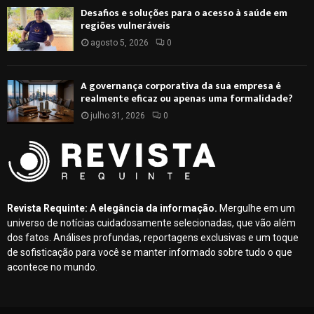
Desafios e soluções para o acesso à saúde em
f
A
regiões vulneráveis
o
r
agosto 5, 2026
0
R
:
C
A governança corporativa da sua empresa é
realmente eficaz ou apenas uma formalidade?
H
julho 31, 2026
0
Revista Requinte: A elegância da informação.
Mergulhe em um
universo de notícias cuidadosamente selecionadas, que vão além
dos fatos. Análises profundas, reportagens exclusivas e um toque
de sofisticação para você se manter informado sobre tudo o que
acontece no mundo.