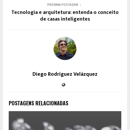
PRÓXIMA POSTAGEM
a
Tecnologia e arquitetura: entenda o conceito
r
de casas inteligentes
a
o
C
h
a
t
G
P
Diego Rodríguez Velázquez
T
POSTAGENS RELACIONADAS