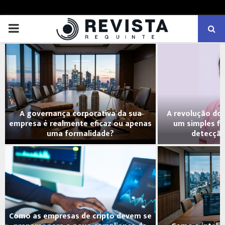
PRIMARY
MENU
A governança corporativa da sua
A revolução do 
empresa é realmente eficaz ou apenas
um simples fi
uma formalidade?
detecção
Como as empresas de cripto devem se