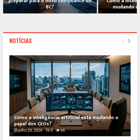
preparar para o novo compliance do
Como a inteligê
BC?
mudando o 
NOTÍCIAS
Como a inteligência artificial está mudando o
papel dos CEOs?
julho 20, 2026
0
66