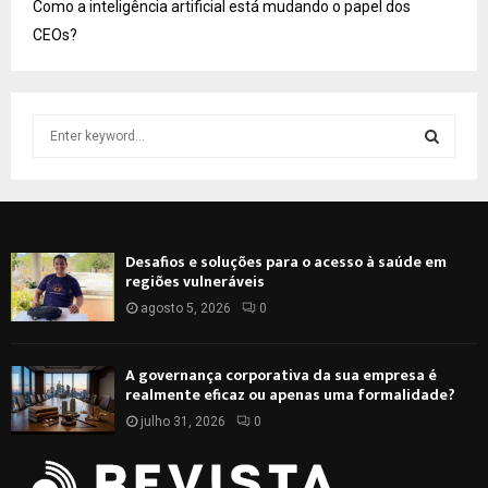
Como a inteligência artificial está mudando o papel dos
CEOs?
S
e
a
S
r
c
E
h
Desafios e soluções para o acesso à saúde em
f
A
regiões vulneráveis
o
r
agosto 5, 2026
0
R
:
C
A governança corporativa da sua empresa é
realmente eficaz ou apenas uma formalidade?
H
julho 31, 2026
0