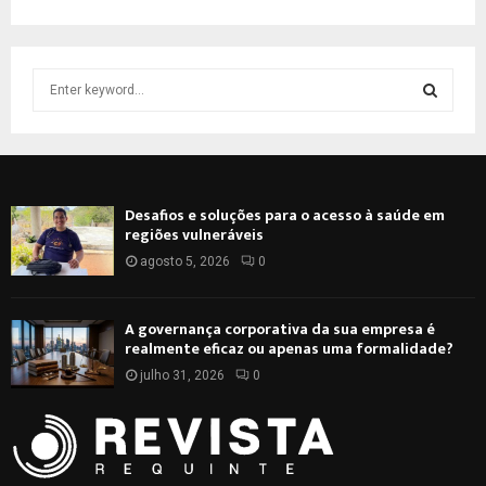
S
e
a
S
r
c
E
h
Desafios e soluções para o acesso à saúde em
f
A
regiões vulneráveis
o
r
agosto 5, 2026
0
R
:
C
A governança corporativa da sua empresa é
realmente eficaz ou apenas uma formalidade?
H
julho 31, 2026
0