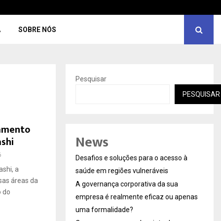
A
SOBRE NÓS
Pesquisar
PESQUISAR
jamento
News
ashi
6
Desafios e soluções para o acesso à
ashi, a
saúde em regiões vulneráveis
rsas áreas da
A governança corporativa da sua
 do
empresa é realmente eficaz ou apenas
uma formalidade?