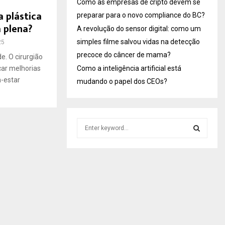
Como as empresas de cripto devem se
a plástica
preparar para o novo compliance do BC?
 plena?
A revolução do sensor digital: como um
simples filme salvou vidas na detecção
25
precoce do câncer de mama?
e. O cirurgião
car melhorias
Como a inteligência artificial está
-estar
mudando o papel dos CEOs?
S
e
a
S
r
c
E
h
f
A
o
r
R
: