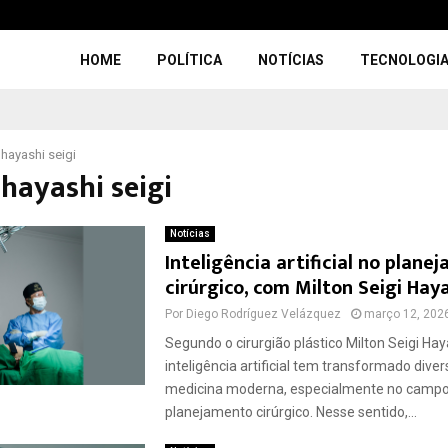
HOME
POLÍTICA
NOTÍCIAS
TECNOLOGI
 hayashi seigi
hayashi seigi
Notícias
Inteligência artificial no plane
cirúrgico, com Milton Seigi Hay
Por
Diego Rodríguez Velázquez
março 12, 202
Segundo o cirurgião plástico Milton Seigi Hay
inteligência artificial tem transformado dive
medicina moderna, especialmente no campo
planejamento cirúrgico. Nesse sentido,...