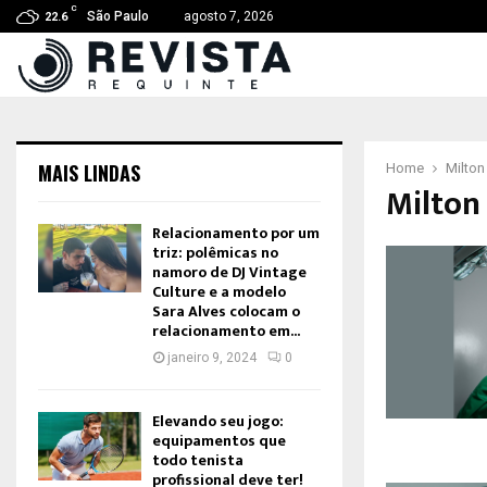
C
São Paulo
agosto 7, 2026
22.6
MAIS LINDAS
Home
Milton
Milton 
Relacionamento por um
triz: polêmicas no
namoro de DJ Vintage
Culture e a modelo
Sara Alves colocam o
relacionamento em...
janeiro 9, 2024
0
Elevando seu jogo:
equipamentos que
todo tenista
profissional deve ter!