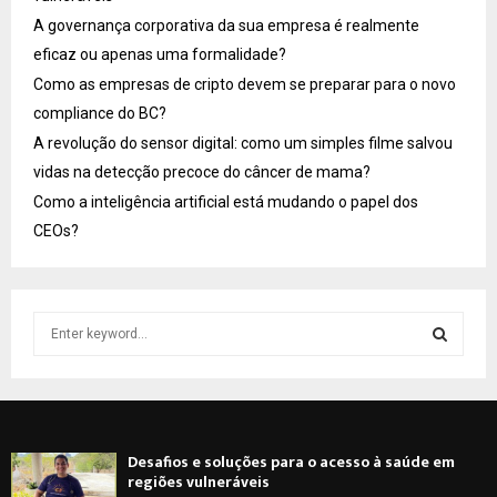
A governança corporativa da sua empresa é realmente
eficaz ou apenas uma formalidade?
Como as empresas de cripto devem se preparar para o novo
compliance do BC?
A revolução do sensor digital: como um simples filme salvou
vidas na detecção precoce do câncer de mama?
Como a inteligência artificial está mudando o papel dos
CEOs?
S
e
a
S
r
c
E
h
Desafios e soluções para o acesso à saúde em
f
A
regiões vulneráveis
o