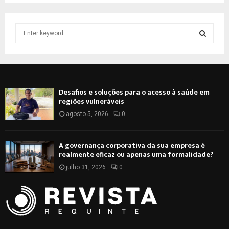
S
e
a
S
r
c
E
h
Desafios e soluções para o acesso à saúde em
f
A
regiões vulneráveis
o
r
agosto 5, 2026
0
R
:
C
A governança corporativa da sua empresa é
realmente eficaz ou apenas uma formalidade?
H
julho 31, 2026
0