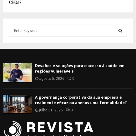
CEOs?
S
e
a
S
r
c
E
h
Desafios e soluções para o acesso à saúde em
f
A
regiões vulneráveis
o
r
agosto 5, 2026
0
R
:
C
A governança corporativa da sua empresa é
realmente eficaz ou apenas uma formalidade?
H
julho 31, 2026
0