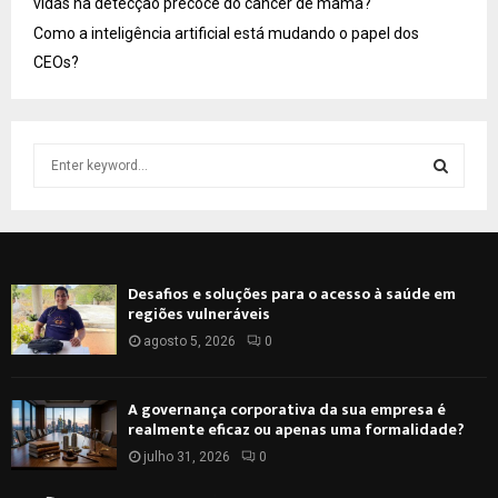
vidas na detecção precoce do câncer de mama?
Como a inteligência artificial está mudando o papel dos
CEOs?
S
e
a
S
r
c
E
h
Desafios e soluções para o acesso à saúde em
f
A
regiões vulneráveis
o
r
agosto 5, 2026
0
R
:
C
A governança corporativa da sua empresa é
realmente eficaz ou apenas uma formalidade?
H
julho 31, 2026
0