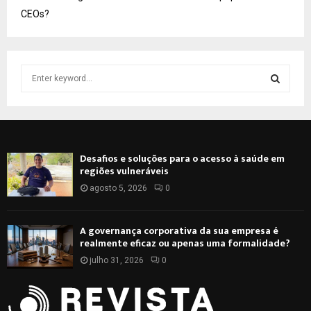
CEOs?
S
e
a
S
r
c
E
h
Desafios e soluções para o acesso à saúde em
f
A
regiões vulneráveis
o
r
agosto 5, 2026
0
R
:
C
A governança corporativa da sua empresa é
realmente eficaz ou apenas uma formalidade?
H
julho 31, 2026
0