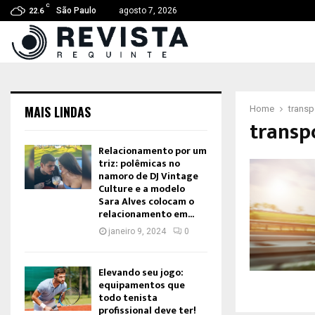
C
São Paulo
agosto 7, 2026
22.6
MAIS LINDAS
Home
transp
transp
Relacionamento por um
triz: polêmicas no
namoro de DJ Vintage
Culture e a modelo
Sara Alves colocam o
relacionamento em...
janeiro 9, 2024
0
Elevando seu jogo:
equipamentos que
todo tenista
profissional deve ter!