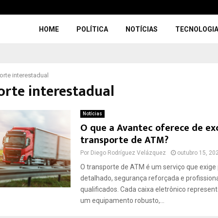
HOME
POLÍTICA
NOTÍCIAS
TECNOLOGI
orte interestadual
orte interestadual
Notícias
O que a Avantec oferece de exc
transporte de ATM?
Por
Diego Rodríguez Velázquez
outubro 15, 20
O transporte de ATM é um serviço que exige
detalhado, segurança reforçada e profission
qualificados. Cada caixa eletrônico represe
um equipamento robusto,...