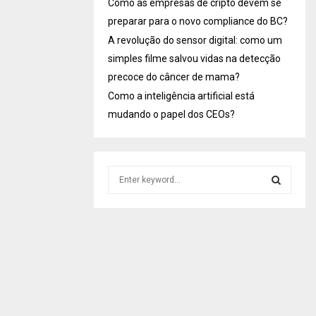
Como as empresas de cripto devem se
preparar para o novo compliance do BC?
A revolução do sensor digital: como um
simples filme salvou vidas na detecção
precoce do câncer de mama?
Como a inteligência artificial está
mudando o papel dos CEOs?
S
e
a
S
r
c
E
h
f
A
o
r
R
: