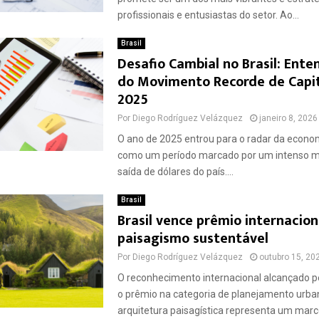
profissionais e entusiastas do setor. Ao...
Brasil
Desafio Cambial no Brasil: Ent
do Movimento Recorde de Capi
2025
Por
Diego Rodríguez Velázquez
janeiro 8, 2026
O ano de 2025 entrou para o radar da econo
como um período marcado por um intenso 
saída de dólares do país....
Brasil
Brasil vence prêmio internacion
paisagismo sustentável
Por
Diego Rodríguez Velázquez
outubro 15, 20
O reconhecimento internacional alcançado p
o prêmio na categoria de planejamento urba
arquitetura paisagística representa um marco