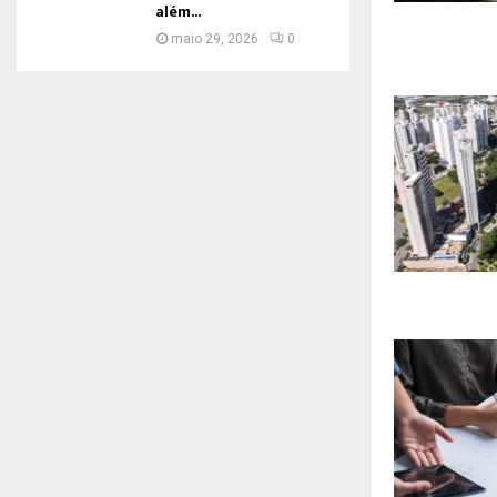
além...
maio 29, 2026
0