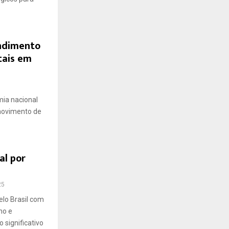
endimento
tais em
mia nacional
movimento de
al por
25
elo Brasil com
no e
 significativo