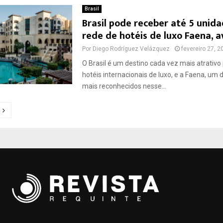
Brasil
Brasil pode receber até 5 unid
rede de hotéis de luxo Faena, a
Por
Diego Rodríguez Velázquez
fevereiro 27, 2
O Brasil é um destino cada vez mais atrativo
hotéis internacionais de luxo, e a Faena, um
mais reconhecidos nesse...
ção