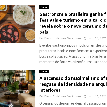
Brasil
Gastronomia brasileira ganha 
festivais e turismo em alta: o q
revela sobre o novo consumo de
país
Por
Diego Rodríguez Velázquez
junho 26, 2026
Eventos gastronômicos impulsionam destino
produtores locais e transformam a experiên
busca sofisticação. A gastronomia brasileira
momento de forte valorização, impulsionada.
Brasil
A ascensão do maximalismo afe
resgate da identidade na arqu
interiores
Por
Diego Rodríguez Velázquez
junho 10, 2026
O cenário do design residencial passa por u