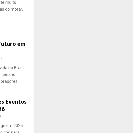
C
nte muito
as do morar,
H
e
 Futuro em
26
ida no Brasil
 cenário
oradores...
es Eventos
26
6
sign em 2026
gicos para