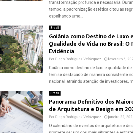
transformação profunda e necessária. Dura
tempo, a padronização estética ditou as regr
espalhando uma...
Brasil
Goiânia como Destino de Luxo 
Qualidade de Vida no Brasil: O
Evidência
Por
Diego Rodríguez Velázquez
fevereiro 6, 20
Goiânia como destino de luxo e qualidade de v
tem se destacado de maneira consistente no
nacional, atraindo atenção de investidores, m
Brasil
Panorama Definitivo dos Maior
de Arquitetura e Design em 20
Por
Diego Rodríguez Velázquez
janeiro 22, 202
O calendário de eventos de arquitetura e de
promete ser um dos mais vibrantes e estraté