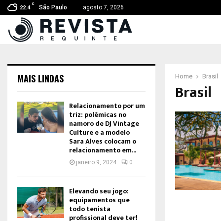
C
São Paulo
agosto 7, 2026
22.4
MAIS LINDAS
Home
Brasil
Brasil
Relacionamento por um
triz: polêmicas no
namoro de DJ Vintage
Culture e a modelo
Sara Alves colocam o
relacionamento em...
janeiro 9, 2024
0
Elevando seu jogo:
equipamentos que
todo tenista
profissional deve ter!