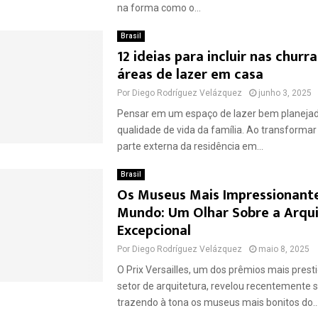
na forma como o...
Brasil
12 ideias para incluir nas churr
áreas de lazer em casa
Por
Diego Rodríguez Velázquez
junho 3, 2025
Pensar em um espaço de lazer bem planejado
qualidade de vida da família. Ao transforma
parte externa da residência em...
Brasil
Os Museus Mais Impressionant
Mundo: Um Olhar Sobre a Arqu
Excepcional
Por
Diego Rodríguez Velázquez
maio 8, 2025
O Prix Versailles, um dos prêmios mais prest
setor de arquitetura, revelou recentemente s
trazendo à tona os museus mais bonitos do..