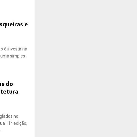
asqueiras e
 é investir na
r uma simples
es do
itetura
igiados no
ua 11ª edição,
.