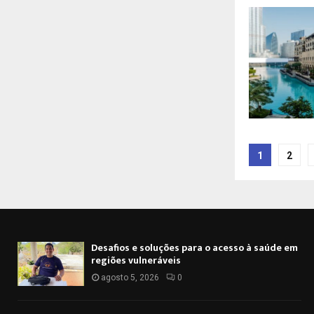
Pagina
1
2
de
posts
Desafios e soluções para o acesso à saúde em
regiões vulneráveis
agosto 5, 2026
0