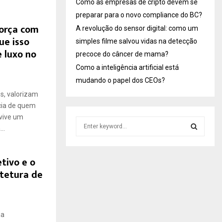
Como as empresas de cripto devem se
preparar para o novo compliance do BC?
força com
A revolução do sensor digital: como um
ue isso
simples filme salvou vidas na detecção
 luxo no
precoce do câncer de mama?
Como a inteligência artificial está
mudando o papel dos CEOs?
s, valorizam
cia de quem
 vive um
S
..
e
a
S
r
tivo e o
c
E
itetura de
h
f
A
o
r
R
ma
: