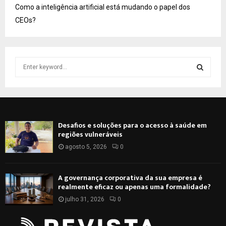
Como a inteligência artificial está mudando o papel dos
CEOs?
S
e
a
S
r
c
E
h
Desafios e soluções para o acesso à saúde em
f
A
regiões vulneráveis
o
r
agosto 5, 2026
0
R
:
C
A governança corporativa da sua empresa é
realmente eficaz ou apenas uma formalidade?
H
julho 31, 2026
0