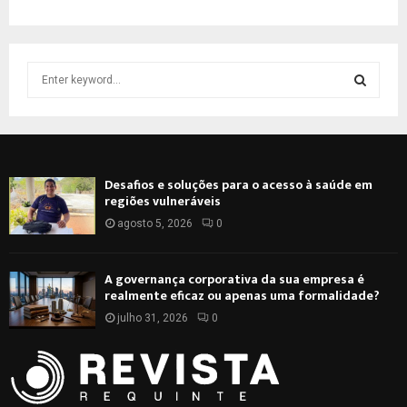
S
e
a
S
r
c
E
h
Desafios e soluções para o acesso à saúde em
f
A
regiões vulneráveis
o
r
agosto 5, 2026
0
R
:
C
A governança corporativa da sua empresa é
realmente eficaz ou apenas uma formalidade?
H
julho 31, 2026
0