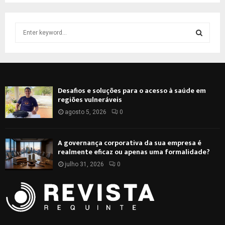
S
e
a
S
r
c
E
h
Desafios e soluções para o acesso à saúde em
f
A
regiões vulneráveis
o
r
agosto 5, 2026
0
R
:
C
A governança corporativa da sua empresa é
realmente eficaz ou apenas uma formalidade?
H
julho 31, 2026
0