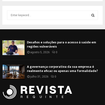
S
e
a
S
r
c
E
h
Desafios e soluções para o acesso à saúde em
f
A
regiões vulneráveis
o
r
agosto 5, 2026
0
R
:
C
A governança corporativa da sua empresa é
realmente eficaz ou apenas uma formalidade?
H
julho 31, 2026
0