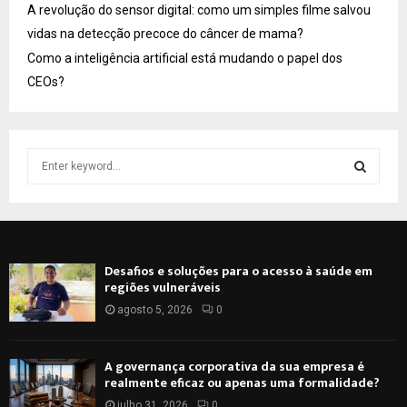
A revolução do sensor digital: como um simples filme salvou
vidas na detecção precoce do câncer de mama?
Como a inteligência artificial está mudando o papel dos
CEOs?
S
e
a
S
r
c
E
h
Desafios e soluções para o acesso à saúde em
f
A
regiões vulneráveis
o
r
agosto 5, 2026
0
R
:
C
A governança corporativa da sua empresa é
realmente eficaz ou apenas uma formalidade?
H
julho 31, 2026
0