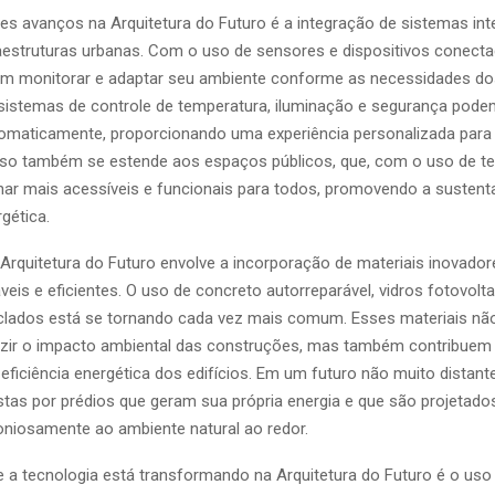
s avanços na Arquitetura do Futuro é a integração de sistemas int
raestruturas urbanas. Com o uso de sensores e dispositivos conect
em monitorar e adaptar seu ambiente conforme as necessidades do
sistemas de controle de temperatura, iluminação e segurança pode
omaticamente, proporcionando uma experiência personalizada para
so também se estende aos espaços públicos, que, com o uso de te
ar mais acessíveis e funcionais para todos, promovendo a sustenta
rgética.
 Arquitetura do Futuro envolve a incorporação de materiais inovado
eis e eficientes. O uso de concreto autorreparável, vidros fotovolt
iclados está se tornando cada vez mais comum. Esses materiais nã
zir o impacto ambiental das construções, mas também contribuem 
 eficiência energética dos edifícios. Em um futuro não muito distant
as por prédios que geram sua própria energia e que são projetado
oniosamente ao ambiente natural ao redor.
e a tecnologia está transformando na Arquitetura do Futuro é o us