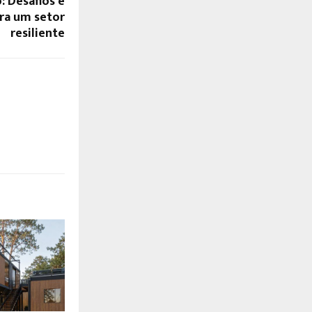
 Desafios e
ara um setor
resiliente