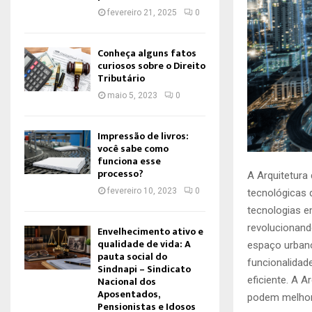
fevereiro 21, 2025
0
Conheça alguns fatos
curiosos sobre o Direito
Tributário
maio 5, 2023
0
Impressão de livros:
você sabe como
funciona esse
processo?
A Arquitetura
fevereiro 10, 2023
0
tecnológicas
tecnologias e
revolucionan
Envelhecimento ativo e
qualidade de vida: A
espaço urban
pauta social do
funcionalidad
Sindnapi – Sindicato
Nacional dos
eficiente. A A
Aposentados,
podem melhora
Pensionistas e Idosos