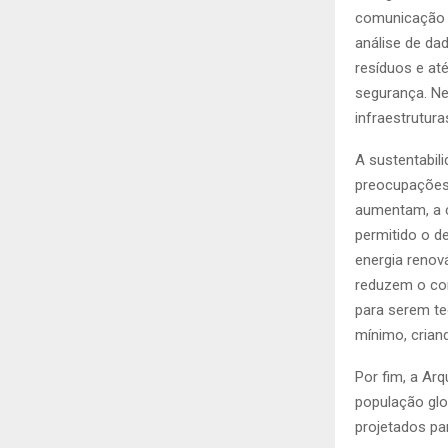
comunicação p
análise de da
resíduos e at
segurança. Ne
infraestrutur
A sustentabil
preocupações
aumentam, a c
permitido o d
energia renov
reduzem o con
para serem t
mínimo, crian
Por fim, a Ar
população glo
projetados pa