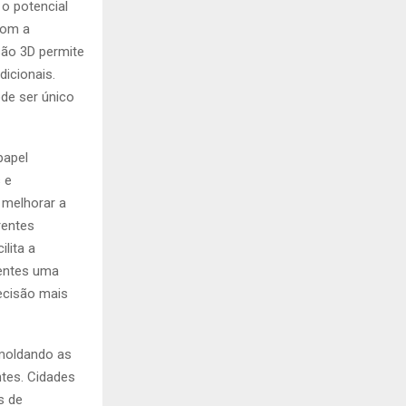
 o potencial
Com a
são 3D permite
dicionais.
ode ser único
papel
 e
 melhorar a
rentes
ilita a
ientes uma
ecisão mais
 moldando as
tes. Cidades
s de