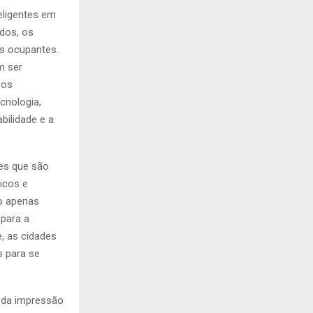
C
eligentes em
ados, os
H
s ocupantes.
m ser
 os
cnologia,
bilidade e a
res que são
aicos e
o apenas
para a
e, as cidades
s para se
o da impressão