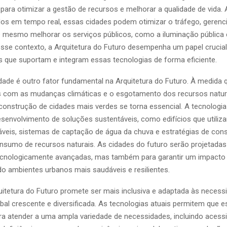
ara otimizar a gestão de recursos e melhorar a qualidade de vida. 
dos em tempo real, essas cidades podem otimizar o tráfego, gerenc
é mesmo melhorar os serviços públicos, como a iluminação pública 
sse contexto, a Arquitetura do Futuro desempenha um papel crucial
as que suportam e integram essas tecnologias de forma eficiente.
idade é outro fator fundamental na Arquitetura do Futuro. À medida 
 com as mudanças climáticas e o esgotamento dos recursos natur
onstrução de cidades mais verdes se torna essencial. A tecnologi
esenvolvimento de soluções sustentáveis, como edifícios que utiliz
áveis, sistemas de captação de água da chuva e estratégias de con
sumo de recursos naturais. As cidades do futuro serão projetada
ecnologicamente avançadas, mas também para garantir um impacto
do ambientes urbanos mais saudáveis e resilientes.
quitetura do Futuro promete ser mais inclusiva e adaptada às neces
bal crescente e diversificada. As tecnologias atuais permitem que 
ra atender a uma ampla variedade de necessidades, incluindo acessi