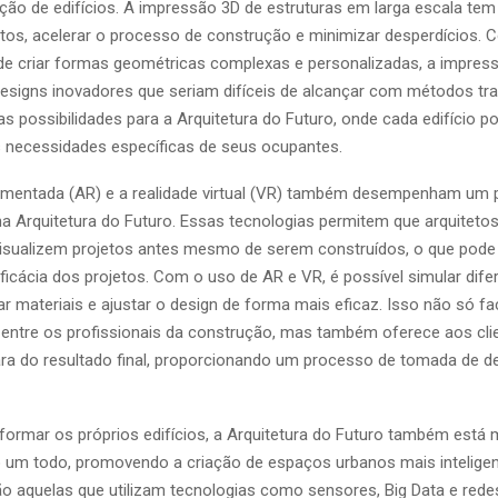
ção de edifícios. A impressão 3D de estruturas em larga escala tem
stos, acelerar o processo de construção e minimizar desperdícios. 
 de criar formas geométricas complexas e personalizadas, a impres
designs inovadores que seriam difíceis de alcançar com métodos tra
s possibilidades para a Arquitetura do Futuro, onde cada edifício p
 necessidades específicas de seus ocupantes.
umentada (AR) e a realidade virtual (VR) também desempenham um 
a Arquitetura do Futuro. Essas tecnologias permitem que arquitetos
isualizem projetos antes mesmo de serem construídos, o que pode
eficácia dos projetos. Com o uso de AR e VR, é possível simular dife
ar materiais e ajustar o design de forma mais eficaz. Isso não só fac
ntre os profissionais da construção, mas também oferece aos cl
ara do resultado final, proporcionando um processo de tomada de d
formar os próprios edifícios, a Arquitetura do Futuro também está
um todo, promovendo a criação de espaços urbanos mais inteligen
são aquelas que utilizam tecnologias como sensores, Big Data e rede