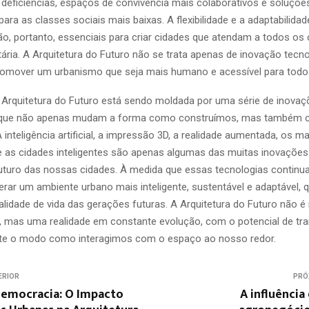
eficiências, espaços de convivência mais colaborativos e soluçõe
para as classes sociais mais baixas. A flexibilidade e a adaptabilida
ão, portanto, essenciais para criar cidades que atendam a todos os
itária. A Arquitetura do Futuro não se trata apenas de inovação tecn
omover um urbanismo que seja mais humano e acessível para todo
Arquitetura do Futuro está sendo moldada por uma série de inovaç
 que não apenas mudam a forma como construímos, mas também
 inteligência artificial, a impressão 3D, a realidade aumentada, os ma
e as cidades inteligentes são apenas algumas das muitas inovações
turo das nossas cidades. À medida que essas tecnologias continuam
ar um ambiente urbano mais inteligente, sustentável e adaptável, 
alidade de vida das gerações futuras. A Arquitetura do Futuro não 
e, mas uma realidade em constante evolução, com o potencial de tr
e o modo como interagimos com o espaço ao nosso redor.
ERIOR
PRÓ
Democracia: O Impacto
A influência