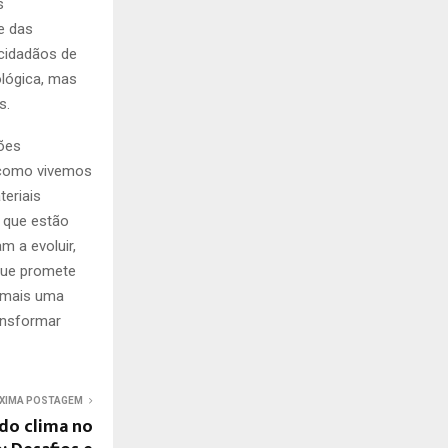
s
de das
 cidadãos de
ológica, mas
s.
ões
 como vivemos
teriais
 que estão
 a evoluir,
que promete
é mais uma
ansformar
XIMA POSTAGEM
 do clima no