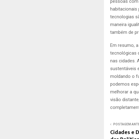
pessoas com d
habitacionais 
tecnologias s
maneira igual
também de pr
Em resumo, a 
tecnológicas
nas cidades. A
sustentáveis 
moldando o fu
podemos esper
melhorar a qu
visão distant
completament
POSTAGEM ANT
Cidades e 