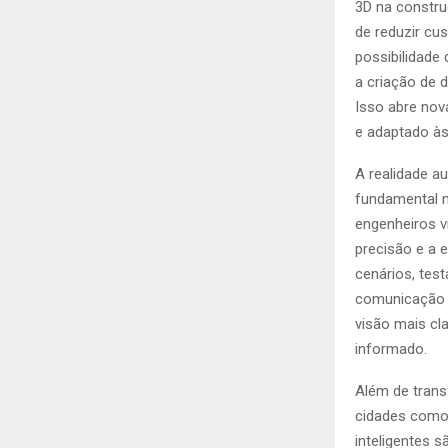
3D na constru
de reduzir cu
possibilidade
a criação de 
Isso abre nova
e adaptado às
A realidade a
fundamental n
engenheiros v
precisão e a 
cenários, test
comunicação e
visão mais cl
informado.
Além de trans
cidades como 
inteligentes 