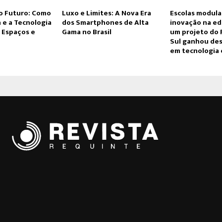
o Futuro: Como
Luxo e Limites: A Nova Era
Escolas modula
 e a Tecnologia
dos Smartphones de Alta
inovação na e
 Espaços e
Gama no Brasil
um projeto do 
Sul ganhou des
em tecnologia 