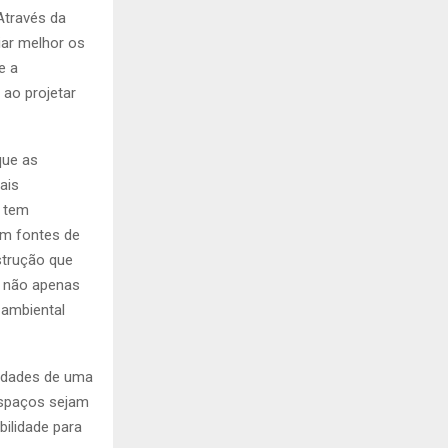
Através da
iar melhor os
e a
 ao projetar
que as
ais
a tem
am fontes de
strução que
s não apenas
 ambiental
sidades de uma
espaços sejam
bilidade para