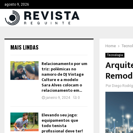
agosto 9, 2026
MAIS LINDAS
Home
Tecno
Tecnologia
Arquit
Relacionamento por um
triz: polêmicas no
Remode
namoro de DJ Vintage
Culture e a modelo
Sara Alves colocam o
Por
Diego Rodrí
relacionamento em...
janeiro 9, 2024
0
Elevando seu jogo:
equipamentos que
todo tenista
profissional deve ter!