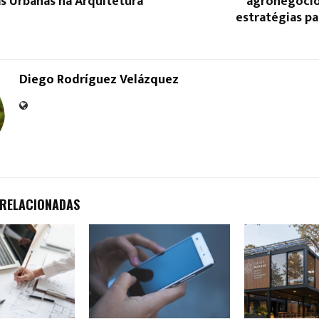
as Urbanas na Arquitetura
agronegócio:
estratégias p
Diego Rodríguez Velázquez
 RELACIONADAS