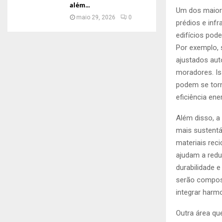
além...
Um dos maiore
maio 29, 2026
0
prédios e inf
edifícios pod
Por exemplo, 
ajustados aut
moradores. Is
podem se torn
eficiência ene
Além disso, a
mais sustentáv
materiais rec
ajudam a redu
durabilidade e
serão compost
integrar harm
Outra área qu