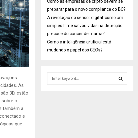
Como as empresas de cripto devem se
preparar para o novo compliance do BC?
A revolução do sensor digital: como um
simples filme salvou vidas na detecção
precoce do câncer de mama?
Como a inteligência artificial está
mudando o papel dos CEOs?
S
novações
e
cidades. As
a
S
ssão 3D, estão
r
 sobre o
c
E
h
as também a
f
A
 conectado e
o
ológicas que
r
R
: