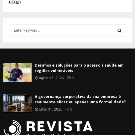
CEOs?
S
e
a
S
r
c
E
h
Desafios e soluções para o acesso à saúde em
f
A
regiões vulneráveis
o
r
agosto 5, 2026
0
R
:
C
A governança corporativa da sua empresa é
realmente eficaz ou apenas uma formalidade?
H
julho 31, 2026
0