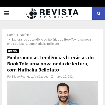
PRIMARY
MENU
Home
Notícias
Explorando as tendências literárias do BookTok: uma nova
onda de leitura, com Nathalia Belletato
Notícias
Explorando as tendências literárias do
BookTok: uma nova onda de leitura,
com Nathalia Belletato
Por
Diego Rodríguez Velázquez
março 20, 2024