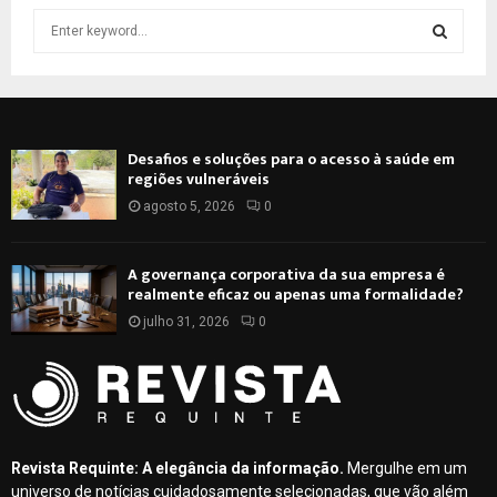
S
e
a
S
r
c
E
h
Desafios e soluções para o acesso à saúde em
f
A
regiões vulneráveis
o
r
agosto 5, 2026
0
R
:
C
A governança corporativa da sua empresa é
realmente eficaz ou apenas uma formalidade?
H
julho 31, 2026
0
Revista Requinte: A elegância da informação.
Mergulhe em um
universo de notícias cuidadosamente selecionadas, que vão além