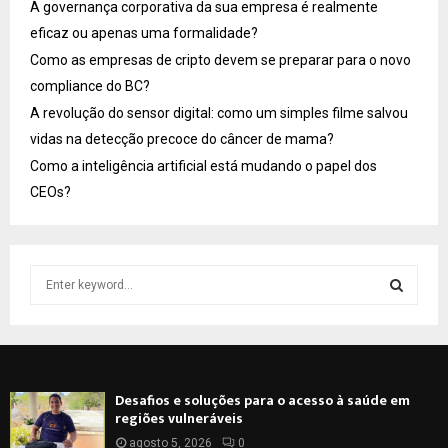
A governança corporativa da sua empresa é realmente
eficaz ou apenas uma formalidade?
Como as empresas de cripto devem se preparar para o novo
compliance do BC?
A revolução do sensor digital: como um simples filme salvou
vidas na detecção precoce do câncer de mama?
Como a inteligência artificial está mudando o papel dos
CEOs?
S
e
a
S
r
c
E
h
Desafios e soluções para o acesso à saúde em
f
A
regiões vulneráveis
o
r
agosto 5, 2026
0
R