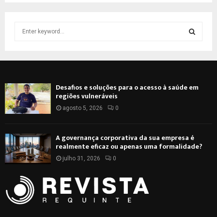
S
e
a
S
r
c
E
h
Desafios e soluções para o acesso à saúde em
f
A
regiões vulneráveis
o
r
agosto 5, 2026
0
R
:
C
A governança corporativa da sua empresa é
realmente eficaz ou apenas uma formalidade?
H
julho 31, 2026
0