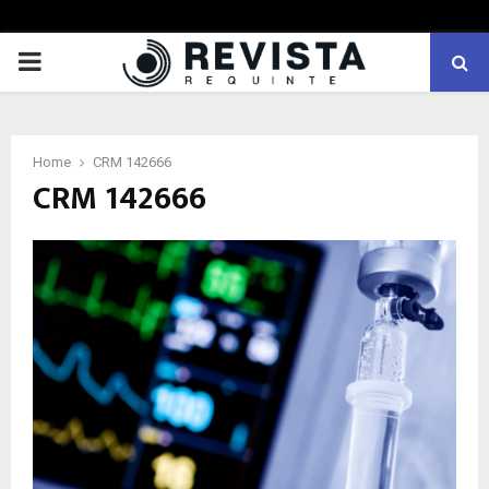
PRIMARY
MENU
Home
CRM 142666
CRM 142666