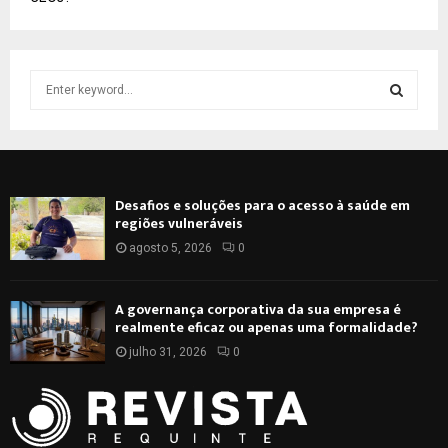
S
e
a
S
r
c
E
h
Desafios e soluções para o acesso à saúde em
f
A
regiões vulneráveis
o
r
agosto 5, 2026
0
R
:
C
A governança corporativa da sua empresa é
realmente eficaz ou apenas uma formalidade?
H
julho 31, 2026
0