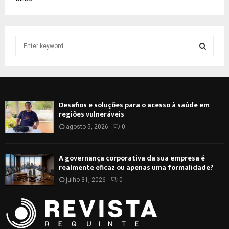
S
e
a
S
r
c
E
h
Desafios e soluções para o acesso à saúde em
f
A
regiões vulneráveis
o
r
agosto 5, 2026
0
R
:
C
A governança corporativa da sua empresa é
realmente eficaz ou apenas uma formalidade?
H
julho 31, 2026
0