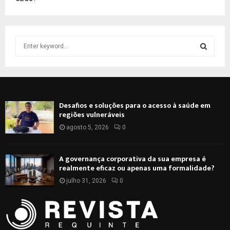
S
e
a
S
r
c
E
h
Desafios e soluções para o acesso à saúde em
f
A
regiões vulneráveis
o
r
agosto 5, 2026
0
R
:
C
A governança corporativa da sua empresa é
realmente eficaz ou apenas uma formalidade?
H
julho 31, 2026
0