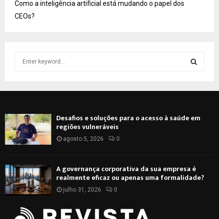
Como a inteligência artificial está mudando o papel dos
CEOs?
S
e
a
S
r
c
E
h
Desafios e soluções para o acesso à saúde em
f
A
regiões vulneráveis
o
r
agosto 5, 2026
0
R
:
C
A governança corporativa da sua empresa é
realmente eficaz ou apenas uma formalidade?
H
julho 31, 2026
0