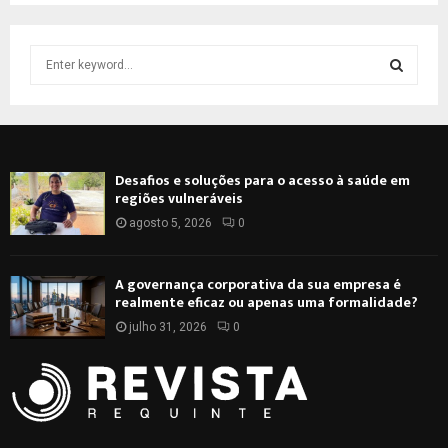
S
e
a
S
r
c
E
h
Desafios e soluções para o acesso à saúde em
f
A
regiões vulneráveis
o
r
agosto 5, 2026
0
R
:
C
A governança corporativa da sua empresa é
realmente eficaz ou apenas uma formalidade?
H
julho 31, 2026
0