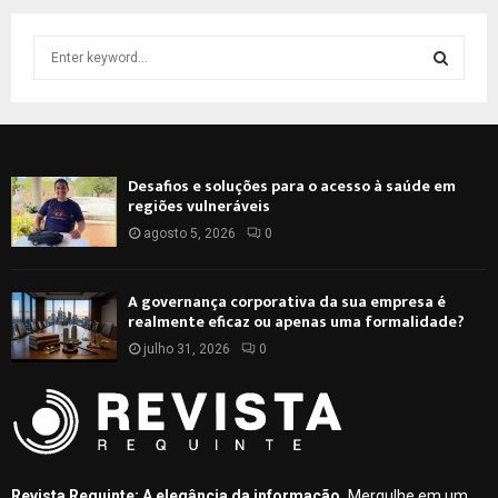
S
e
a
S
r
c
E
h
Desafios e soluções para o acesso à saúde em
f
A
regiões vulneráveis
o
r
agosto 5, 2026
0
R
:
C
A governança corporativa da sua empresa é
realmente eficaz ou apenas uma formalidade?
H
julho 31, 2026
0
Revista Requinte: A elegância da informação.
Mergulhe em um