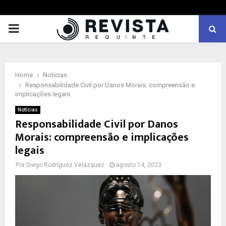
PRIMARY
MENU
Home
Notícias
Responsabilidade Civil por Danos Morais: compreensão e
implicações legais
Notícias
Responsabilidade Civil por Danos
Morais: compreensão e implicações
legais
Por
Diego Rodríguez Velázquez
agosto 14, 2023